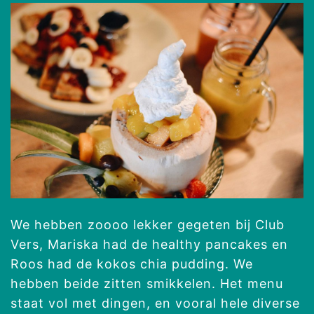
We hebben zoooo lekker gegeten bij Club
Vers, Mariska had de healthy pancakes en
Roos had de kokos chia pudding. We
hebben beide zitten smikkelen. Het menu
staat vol met dingen, en vooral hele diverse