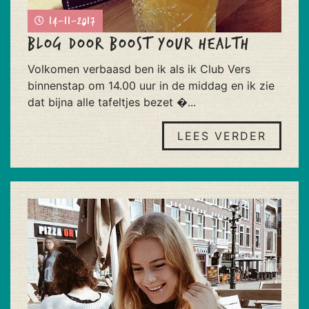
14-11-2017
Blog door Boost Your Health
Volkomen​ ​verbaasd​ ​ben​ ​ik​ ​als​ ​ik​ ​Club​ ​Vers​ ​
binnenstap​ ​om​ ​14.00​ ​uur​ ​in​ ​de​ ​middag​ ​en​ ​ik​ ​zie
dat​ ​bijna​ ​alle​ ​tafeltjes​ ​bezet​ �...
LEES VERDER